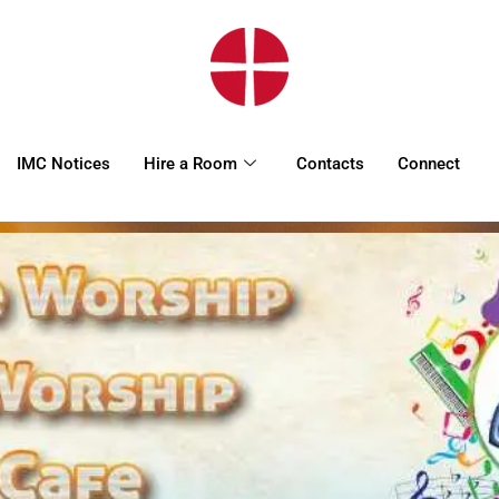
HOME
WORSHIP
REGULAR
IMC Notices
Hire a Room
Contacts
Connect
ACTIVITIES
EVENTS
IMC NOTICES
HIRE A ROOM
CONTACTS
CONNECT